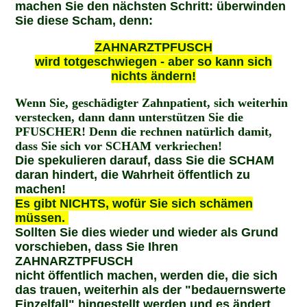
machen Sie den nächsten Schritt: überwinden
Sie diese Scham, denn:
ZAHNARZTPFUSCH
wird totgeschwiegen - aber so kann sich
nichts ändern!
Wenn Sie, geschädigter Zahnpatient, sich weiterhin
verstecken, dann
dann unterstützen Sie die
PFUSCHER! Denn die rechnen natürlich damit,
dass Sie sich vor SCHAM verkriechen!
Die spekulieren darauf, dass Sie die SCHAM
daran hindert, die Wahrheit öffentlich zu
machen!
Es gibt NICHTS, wofür Sie sich schämen
müssen.
Sollten Sie dies wieder und wieder als Grund
vorschieben, dass Sie Ihren
ZAHNARZTPFUSCH
nicht öffentlich machen, werden die, die sich
das trauen, weiterhin als der "bedauernswerte
Einzelfall" hingestellt werden und es ändert