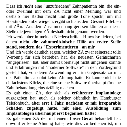
Dass ich
nicht
eine "unzufriedene" Zahnpatientin bin, die ein-
oder zweimal mit dem ZA nicht einer Meinung war und
deshalb hier Radau macht und große Töne spuckt, um mit
Hasstiraden aufzuwiegeln, ergibt sich aus dem Gesamt-Erlebten
mit ZÄn. Aus dem Zusammenhang gerissen können an dieser
Stelle die jeweiligen ZÄ deshalb nicht genannt werden.
Ich werde aber in meinen Niederschriften Hinweise liefern, bei
denen
nicht die zahnmedizinische Hilfe an erster Stelle
stand, sondern das "Experimentieren" an mir.
Und ich werde deutlich sagen, welcher ZA zwar seinerzeit tolle
Werbung für sich betrieben hat, die neuesten Gerätschaften
"angepriesen" hat, aber damit überhaupt nicht umgehen konnte
und Erfahrungen mit "moderner Software" in den Vordergrund
gestellt hat, von deren Anwendung er - im Gegensatz zu mir,
der Patientin - absolut keine Ahnung hatte. Er kannte nicht die
einfachstens Klicks, die eine solche Software überhaupt für eine
Zahnbehandlung einsatzfähig machen.
Es gab einen ZA, der sich als
erfahrener Implantologe
ausgegeben hat, auch als solcher öffentlich im Hamburger
Telefonbuch,
aber erst
1 Jahr, nachdem er mir irreparable
Schäden zugefügt hatte, mit einer Ausbildung zum
Implantologen überhaupt erst begonnen hatte!
Es gab einen ZA der mit einem
Laser-Gerät
behandelt hat,
obwohl er keine Ahnung hatte, wie dies zu bedienen ist, um