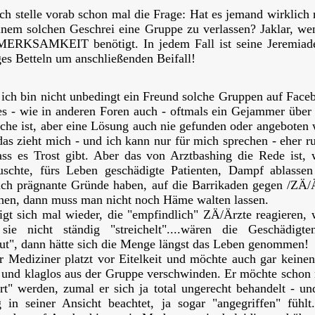
ch stelle vorab schon mal die Frage: Hat es jemand wirklich 
inem solchen Geschrei eine Gruppe zu verlassen? Jaklar, we
ERKSAMKEIT benötigt. In jedem Fall ist seine Jeremiad
ges Betteln um anschließenden Beifall!
ich bin nicht unbedingt ein Freund solche Gruppen auf Face
es - wie in anderen Foren auch - oftmals ein Gejammer über 
che ist, aber eine Lösung auch nie gefunden oder angeboten 
as zieht mich - und ich kann nur für mich sprechen - eher ru
ass es Trost gibt. Aber das von Arztbashing die Rede ist,
uschte, fürs Leben geschädigte Patienten, Dampf ablasse
ich prägnante Gründe haben, auf die Barrikaden gegen /ZÄ/
hen, dann muss man nicht noch Häme walten lassen.
igt sich mal wieder, die "empfindlich" ZÄ/Ärzte reagieren,
ie nicht ständig "streichelt"....wären die Geschädigt
ut", dann hätte sich die Menge längst das Leben genommen!
r Mediziner platzt vor Eitelkeit und möchte auch gar keinen
 und klaglos aus der Gruppe verschwinden. Er möchte schon
rt" werden, zumal er sich ja total ungerecht behandelt - un
 in seiner Ansicht beachtet, ja sogar "angegriffen" fühlt.