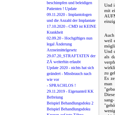
beschimpfen und beleidigen
Und i
Patienten ! Update
mit e
09.11.2020 - Implantologen
AUFM
und die Anzahl der Implantate
einzi
17.10.2020 - CMD ist KEINE
Krankheit
Auch 
02.09.20 - Hochgiftiges nun
weil 
legal Änderung
mögli
Arzneimittelgesetz
Und d
29.07.20_STRAFTATEN der
als d
ZÄ weiterhin erlaubt
verpf
wirkl
Update 2020 - nichts hat sich
zu ge
geändert - Missbrauch nach
Es ze
wie vor
man s
- SPRACHLOS !
"geba
29.11.2019 - Eigenanteil KK
Diese
Befreiung
sang-
Beispiel Behandlungsdoku 2
"gehö
Beispiel Behandlungsdoku
wenig
Kronen auf tote Zähne