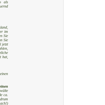
o als
uernd
sland,
er im
n Sie
nn Sie
 jetzt
hlen,
liche
 hat,
 einen
einen
wälte
de ca.
, drum
ach!)