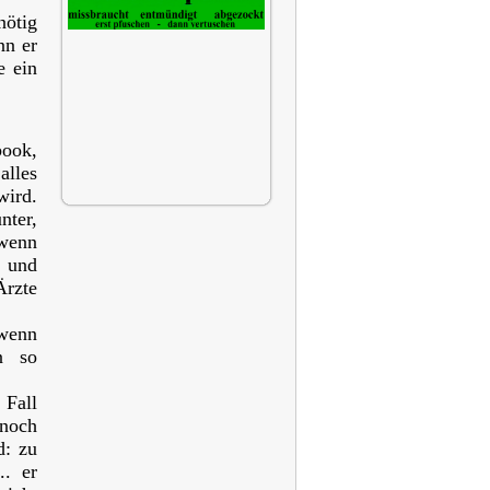
nötig
nn er
e ein
book,
alles
wird.
nter,
 wenn
n und
Ärzte
 wenn
en so
 Fall
 noch
d: zu
.. er