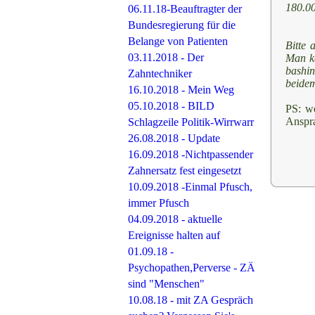
180.00
06.11.18-Beauftragter der
Bundesregierung für die
Belange von Patienten
Bitte 
03.11.2018 - Der
Man ka
bashin
Zahntechniker
beidem
16.10.2018 - Mein Weg
05.10.2018 - BILD
PS: we
Anspra
Schlagzeile Politik-Wirrwarr
26.08.2018 - Update
16.09.2018 -Nichtpassender
Zahnersatz fest eingesetzt
10.09.2018 -Einmal Pfusch,
immer Pfusch
04.09.2018 - aktuelle
Ereignisse halten auf
01.09.18 -
Psychopathen,Perverse - ZÄ
sind "Menschen"
10.08.18 - mit ZA Gespräch