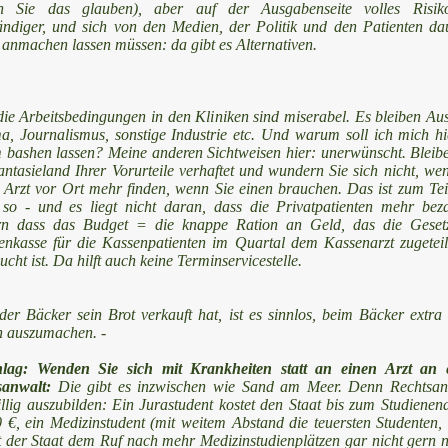
n Sie das glauben), aber auf der Ausgabenseite volles Risik
ändiger, und sich von den Medien, der Politik und den Patienten da
nmachen lassen müssen: da gibt es Alternativen.
ie Arbeitsbedingungen in den Kliniken sind miserabel. Es bleiben Au
, Journalismus, sonstige Industrie etc. Und warum soll ich mich hi
bashen lassen? Meine anderen Sichtweisen hier: unerwünscht. Bleibe
ntasieland Ihrer Vorurteile verhaftet und wundern Sie sich nicht, we
 Arzt vor Ort mehr finden, wenn Sie einen brauchen. Das ist zum Teil
so - und es liegt nicht daran, dass die Privatpatienten mehr beza
rn dass das Budget = die knappe Ration an Geld, das die Gesetz
nkasse für die Kassenpatienten im Quartal dem Kassenarzt zugeteilt
ucht ist. Da hilft auch keine Terminservicestelle.
er Bäcker sein Brot verkauft hat, ist es sinnlos, beim Bäcker extra
n auszumachen. -
hlag: Wenden Sie sich mit Krankheiten statt an einen Arzt an 
sanwalt:
Die gibt es inzwischen wie Sand am Meer. Denn Rechtsan
illig auszubilden: Ein Jurastudent kostet den Staat bis zum Studienen
 €, ein Medizinstudent (mit weitem Abstand die teuersten Studenten
der Staat dem Ruf nach mehr Medizinstudienplätzen gar nicht gern n