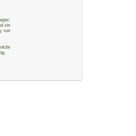
ruppe.
d ein
g von
olche
ng.