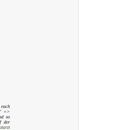
n euch
0" =>
nd so
f der
tarzt