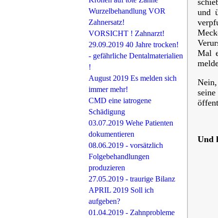
schie
Wurzelbehandlung VOR
und ü
verpf
Zahnersatz!
Mecke
VORSICHT ! Zahnarzt!
Verur
29.09.2019 40 Jahre trocken!
Mal e
- gefährliche Dentalmaterialien
melde
!
August 2019 Es melden sich
Nein,
immer mehr!
seine
CMD eine iatrogene
öffen
Schädigung
03.07.2019 Wehe Patienten
dokumentieren
Und h
08.06.2019 - vorsätzlich
Folgebehandlungen
produzieren
27.05.2019 - traurige Bilanz
APRIL 2019 Soll ich
aufgeben?
01.04.2019 - Zahnprobleme