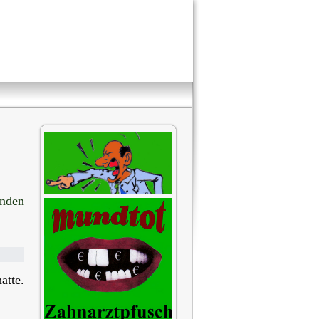
unden
atte.