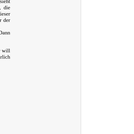
sieht
, die
ieser
r der
 Dann
 will
rlich