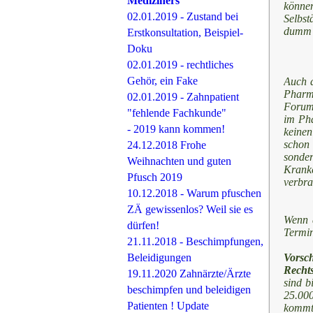
Mediziners
könne
02.01.2019 - Zustand bei
Selbst
dumm a
Erstkonsultation, Beispiel-
Doku
02.01.2019 - rechtliches
Gehör, ein Fake
Auch d
Pharma
02.01.2019 - Zahnpatient
Forum 
"fehlende Fachkunde"
im Pha
- 2019 kann kommen!
keinen
schon 
24.12.2018 Frohe
sonde
Weihnachten und guten
Kranke
Pfusch 2019
verbra
10.12.2018 - Warum pfuschen
ZÄ gewissenlos? Weil sie es
Wenn d
dürfen!
Termi
21.11.2018 - Beschimpfungen,
Vorsc
Beleidigungen
Recht
19.11.2020 Zahnärzte/Ärzte
sind b
beschimpfen und beleidigen
25.000
Patienten ! Update
kommt 