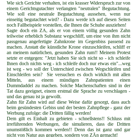
Wie sich Gerichte verhalten, ist ein krasser Widerspruch zur von
einem Gerichtsgutachter verlangten "neutralen" Begutachtung.
Wie soll eine neutrale Begutachtung aussehen, wenn nur
einseitig begutachtet wird? - Dazu werde ich auf diesen Seiten
noch Fallbeispiele vorstellen, die Ihnen die Schuhe ausziehen!
Sagte doch ein ZA, als er von einem völlig gesunden Zahn
teilweise erheblich Substanz wegschliff, um eine von ihm nicht
passgenau angefertigte Zahnkrone im Gegenbiss passend zu
machen. Anstatt die künstliche Krone einzuschleifen, schliff er
an meinem natürlichen, gesunden Zahn rum!! Meinem Protest
setzte er entgegen: "Jetzt haben Sie sich nicht so - ich schleife
Ihnen doch nichts weg - ich schleife doch nur etwas ein"...weg
ist weg - wo soll der Unterschied zwischen Wegschleifen und
Einschleifen sein? Sie versuchen es doch wirklich mit allen
Mitteln, aus einem mündigen Zahnpatienten einen
Dummdaddel zu machen. Solche Machenschaften sind in der
Tat dazu geeignet, einem erstmal die Sprache zu verschlagen -
und das genau ist ja gewollt.
Zahn für Zahn wird auf diese Weise dafür gesorgt, dass auch
beim gesündesten Gebiss und der besten Zahnpflege - ganz der
Werbung zufolge: die Dritten fällig werden!
Dem gilt es Einhalt zu gebieten - schnellstens!! Schluss mit
irreführenden Werbungen, die simulieren, dass die Dritten
unumstößlich kommen werden!! Denn das ist ganz und gar
nicht von Natur aus gegeben, sondern von ZÄn gemacht!