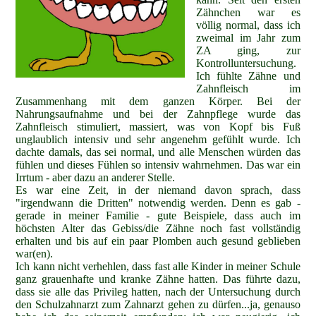
Zähnchen war es
völlig normal, dass ich
zweimal im Jahr zum
ZA ging, zur
Kontrolluntersuchung.
Ich fühlte Zähne und
Zahnfleisch im
Zusammenhang mit dem ganzen Körper. Bei der
Nahrungsaufnahme und bei der Zahnpflege wurde das
Zahnfleisch stimuliert, massiert, was von Kopf bis Fuß
unglaublich intensiv und sehr angenehm gefühlt wurde. Ich
dachte damals, das sei normal, und alle Menschen würden das
fühlen und dieses Fühlen so intensiv wahrnehmen. Das war ein
Irrtum - aber dazu an anderer Stelle.
Es war eine Zeit, in der niemand davon sprach, dass
"irgendwann die Dritten" notwendig werden. Denn es gab -
gerade in meiner Familie - gute Beispiele, dass auch im
höchsten Alter das Gebiss/die Zähne noch fast vollständig
erhalten und bis auf ein paar Plomben auch gesund geblieben
war(en).
Ich kann nicht verhehlen, dass fast alle Kinder in meiner Schule
ganz grauenhafte und kranke Zähne hatten. Das führte dazu,
dass sie alle das Privileg hatten, nach der Untersuchung durch
den Schulzahnarzt zum Zahnarzt gehen zu dürfen...ja, genauso