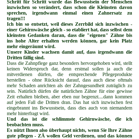
Schritt für Schritt wurde das
Bewusstsein der Menschen
inzwischen so verändert, dass schon die Kleinsten davon
sprechen, irgendwann einmal einen Zahnersatz zu
tragen!!!
Ich bin so entsetzt, weil dieses Zerrbild sich inzwischen -
einer Gehirnwäsche gleich - so etabliert hat, dass selbst dem
kleinsten Gedanken daran, dass die "eigenen" Zähne bis
ins hohe Alter erhalten werden
können, gar kein Platz
mehr eingeräumt wird.
Unsere Kinder wachsen damit auf, dass irgendwann die
Dritten fällig sind.
Dass die Zahnpflege ganz besonders hervorgehoben wird, stellt
keinen Widerspruch dar, denn erstmal sollen ja auch die
mitverdienen dürfen, die entsprechende Pflegeprodukte
herstellen - ohne Rücksicht darauf, dass auch diese oftmals
mehr Schaden anrichten als der Zahngesundheit zuträglich zu
sein. Natürlich dürfen die natürlichen Zähne für eine gewisse
Zeit erhalten bleiben, aber eben nur begrenzt....dann kommen
auf jeden Fall die Dritten dran. Das hat sich inzwischen fest
eingebrannt ins Bewusstsein, dass dies auch von niemandem
mehr hinterfragt wird.
Und das ist die schlimmste Gehirnwäsche, die ich
beobachten muss.
Es nützt Ihnen also überhaupt nichts, wenn Sie Ihre Zähne
gute pflegen - ZÄ wollen Geld verdienen, und das können