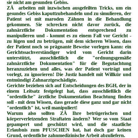
sie nicht am gesunden Gebiss.
ZÄ arbeiten mit inzwischen ausgefeilten Tricks, um ein
gesundes Gebiss kaputtzubehandeln und zu simulieren, der
Patient sei mit maroden Zähnen in die Behandlung
gekommen. Sie schrecken nicht davor zurück, die
zahnärztliche Dokumentation entsprechend zu
manipulieren und - kommt es zu einem Fall vor Gericht -
zu lügen und zu betrügen, mit dem sicheren Wissen, dass
der Patient noch so prägnante Beweise vorlegen kann: ein
Gerichtssachverständiger wird vom Gericht darin
unterstützt, ausschließlich die "ordnungsgemäße
zahnärztliche Dokumentation" für die Begutachtung
heranzuziehen und alles, was der Patient vorträgt und
vorlegt, zu ignorieren! Die Justiz handelt mit Willkür und
entmündigt Zahnarztgeschädigte.
Gerichte beziehen sich auf Entscheidungen des BGH, der in
einem Leitsatz festgelegt hat, dass ausschließlich die
"ordentliche" ärztliche Dokumentation Beachtung finden
soll - mit dem Wissen, dass gerade diese ganz und gar nicht
"ordentlich" ist, weil manipuliert!
Warum also sollten ZÄ Ihre betrügerischen und
körperverletzenden Straftaten ändern? Wer so vom Staat
gepampert und geschützt wird, und die staatliche
Erlaubnis zum PFUSCHEN hat, hat doch gar keinen
Grund, ordentliche zahnmedizinische Arbeit abzuliefern.