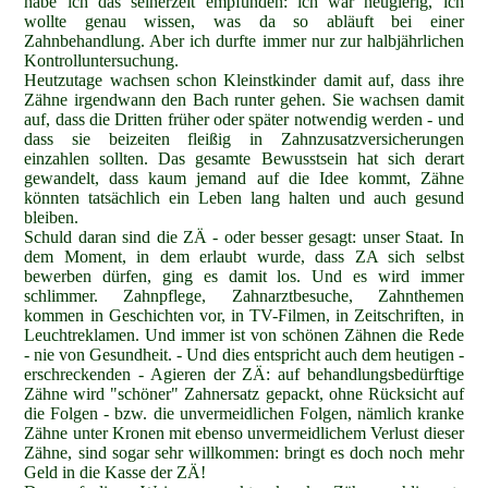
habe ich das seinerzeit empfunden: ich war neugierig, ich
wollte genau wissen, was da so abläuft bei einer
Zahnbehandlung. Aber ich durfte immer nur zur halbjährlichen
Kontrolluntersuchung.
Heutzutage wachsen schon Kleinstkinder damit auf, dass ihre
Zähne irgendwann den Bach runter gehen. Sie wachsen damit
auf, dass die Dritten früher oder später notwendig werden - und
dass sie beizeiten fleißig in Zahnzusatzversicherungen
einzahlen sollten. Das gesamte Bewusstsein hat sich derart
gewandelt, dass kaum jemand auf die Idee kommt, Zähne
könnten
tatsächlich ein Leben lang halten und auch gesund
bleiben.
Schuld daran sind die ZÄ - oder besser gesagt: unser Staat. In
dem Moment, in dem erlaubt wurde, dass ZA sich selbst
bewerben dürfen, ging es damit los. Und es wird immer
schlimmer. Zahnpflege, Zahnarztbesuche, Zahnthemen
kommen in Geschichten vor, in TV-Filmen, in Zeitschriften, in
Leuchtreklamen. Und immer ist von schönen Zähnen die Rede
- nie von Gesundheit. - Und dies entspricht auch dem heutigen -
erschreckenden - Agieren der ZÄ: auf behandlungsbedürftige
Zähne wird "schöner" Zahnersatz gepackt, ohne Rücksicht auf
die Folgen - bzw. die unvermeidlichen Folgen, nämlich kranke
Zähne unter Kronen mit ebenso unvermeidlichem Verlust dieser
Zähne, sind sogar sehr willkommen: bringt es doch noch mehr
Geld in die Kasse der ZÄ!