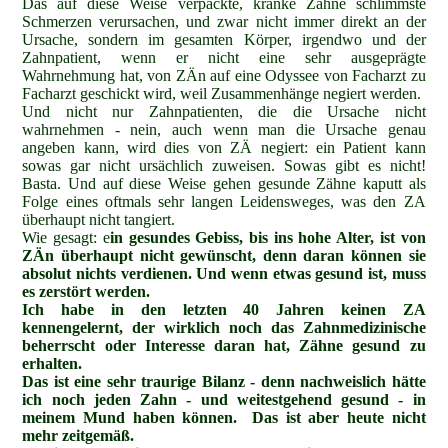
Das auf diese Weise verpackte, kranke Zähne schlimmste
Schmerzen verursachen, und zwar nicht immer direkt an der
Ursache, sondern im gesamten Körper, irgendwo und der
Zahnpatient, wenn er nicht eine sehr ausgeprägte
Wahrnehmung hat, von ZÄn auf eine Odyssee von Facharzt zu
Facharzt geschickt wird, weil Zusammenhänge negiert werden.
Und nicht nur Zahnpatienten, die die Ursache nicht
wahrnehmen - nein, auch wenn man die Ursache genau
angeben kann, wird dies von ZÄ negiert: ein Patient kann
sowas gar nicht ursächlich zuweisen. Sowas gibt es nicht!
Basta. Und auf diese Weise gehen gesunde Zähne kaputt als
Folge eines oftmals sehr langen Leidensweges, was den ZA
überhaupt nicht tangiert.
Wie gesagt: e
in gesundes Gebiss, bis ins hohe Alter, ist von
ZÄn überhaupt nicht gewünscht, denn daran können sie
absolut nichts verdienen. Und wenn etwas gesund ist, muss
es zerstört werden.
Ich habe in den letzten 40 Jahren keinen ZA
kennengelernt, der wirklich noch das Zahnmedizinische
beherrscht oder Interesse daran hat, Zähne gesund zu
erhalten.
Das ist eine sehr traurige Bilanz - denn nachweislich hätte
ich noch jeden Zahn - und weitestgehend gesund - in
meinem Mund haben können. Das ist aber heute nicht
mehr zeitgemäß.