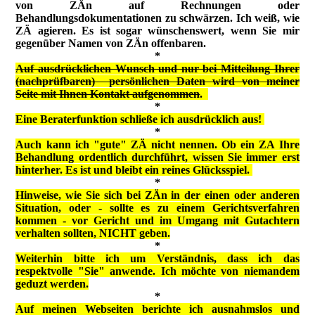
von ZÄn auf Rechnungen oder
Behandlungsdokumentationen zu schwärzen. Ich weiß, wie
ZÄ agieren. Es ist sogar wünschenswert, wenn Sie mir
gegenüber Namen von ZÄn offenbaren.
*
Auf ausdrücklichen Wunsch und nur bei Mitteilung Ihrer
(nachprüfbaren) persönlichen Daten wird von meiner
Seite mit Ihnen Kontakt aufgenommen
.
*
Eine Beraterfunktion schließe ich ausdrücklich aus!
*
Auch kann ich "gute" ZÄ nicht nennen. Ob ein ZA Ihre
Behandlung ordentlich durchführt, wissen Sie immer erst
hinterher. Es ist und bleibt ein reines Glücksspiel.
*
Hinweise, wie Sie sich bei ZÄn in der einen oder anderen
Situation, oder - sollte es zu einem Gerichtsverfahren
kommen - vor Gericht und im Umgang mit Gutachtern
verhalten sollten, NICHT geben.
*
Weiterhin bitte ich um Verständnis, dass ich das
respektvolle "Sie" anwende. Ich möchte von niemandem
geduzt werden.
*
Auf meinen Webseiten berichte ich ausnahmslos und