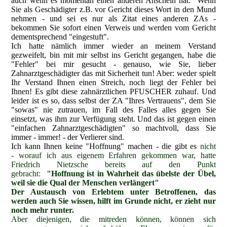
auch wenn es momentan einen anderen Anschein hat. Wenn
Sie als Geschädigter z.B. vor Gericht dieses Wort in den Mund
nehmen - und sei es nur als Zitat eines anderen ZAs -
bekommen Sie sofort einen Verweis und werden vom Gericht
dementsprechend "eingestuft".
Ich hatte nämlich immer wieder an meinem Verstand
gezweifelt, bin mit mir selbst ins Gericht gegangen, habe die
"Fehler" bei mir gesucht - genauso, wie Sie, lieber
Zahnarztgeschädigter das mit Sicherheit tun! Aber: weder spielt
Ihr Verstand Ihnen einen Streich, noch liegt der Fehler bei
Ihnen! Es gibt diese zahnärztlichen PFUSCHER zuhauf. Und
leider ist es so, dass selbst der ZA "Ihres Vertrauens", dem Sie
"sowas" nie zutrauen, im Fall des Falles alles gegen Sie
einsetzt, was ihm zur Verfügung steht. Und das ist gegen einen
"einfachen Zahnarztgeschädigten" so machtvoll, dass Sie
immer - immer! - der Verlierer sind.
Ich kann Ihnen keine "Hoffnung" machen - die gibt es
nicht
-
worauf ich aus eigenem Erfahren gekommen war
, hatte
Friedrich Nietzsche bereits auf den Punkt
gebracht:
"Hoffnung ist in Wahrheit das übelste der Übel,
weil sie die Qual der Menschen verlängert"
Der Austausch von Erlebtem unter Betroffenen, das
werden auch Sie wissen, hilft im Grunde nicht, er zieht nur
noch mehr runter.
Aber diejenigen, die mitreden können, können sich