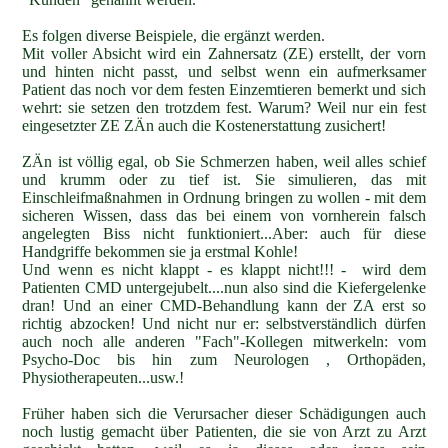
Es folgen diverse Beispiele, die ergänzt werden.
Mit voller Absicht wird ein Zahnersatz (ZE) erstellt, der vorn
und hinten nicht passt, und selbst wenn ein aufmerksamer
Patient das noch vor dem festen Einzemtieren bemerkt und sich
wehrt: sie setzen den trotzdem fest. Warum? Weil nur ein fest
eingesetzter ZE ZÄn auch die Kostenerstattung zusichert!
ZÄn ist völlig egal, ob Sie Schmerzen haben, weil alles schief
und krumm oder zu tief ist. Sie simulieren, das mit
Einschleifmaßnahmen in Ordnung bringen zu wollen - mit dem
sicheren Wissen, dass das bei einem von vornherein falsch
angelegten Biss nicht funktioniert...Aber: auch für diese
Handgriffe bekommen sie ja erstmal Kohle!
Und wenn es nicht klappt - es klappt nicht!!! - wird dem
Patienten CMD untergejubelt....nun also sind die Kiefergelenke
dran! Und an einer CMD-Behandlung kann der ZA erst so
richtig abzocken! Und nicht nur er: selbstverständlich dürfen
auch noch alle anderen "Fach"-Kollegen mitwerkeln: vom
Psycho-Doc bis hin zum Neurologen , Orthopäden,
Physiotherapeuten...usw.!
Früher haben sich die Verursacher dieser Schädigungen auch
noch lustig gemacht über Patienten, die sie von Arzt zu Arzt