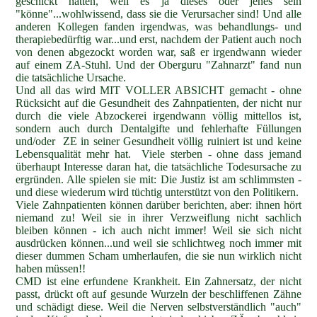
geschickt hatten, weil es ja dieses oder jenes sein
"könne"...wohlwissend, dass sie die Verursacher sind! Und alle
anderen Kollegen fanden irgendwas, was behandlungs- und
therapiebedürftig war...und erst, nachdem der Patient auch noch
von denen abgezockt worden war, saß er irgendwann wieder
auf einem ZA-Stuhl. Und der Oberguru "Zahnarzt" fand nun
die tatsächliche Ursache.
Und all das wird MIT VOLLER ABSICHT gemacht - ohne
Rücksicht auf die Gesundheit des Zahnpatienten, der nicht nur
durch die viele Abzockerei irgendwann völlig mittellos ist,
sondern auch durch Dentalgifte und fehlerhafte Füllungen
und/oder ZE in seiner Gesundheit völlig ruiniert ist und keine
Lebensqualität mehr hat. Viele sterben - ohne dass jemand
überhaupt Interesse daran hat, die tatsächliche Todesursache zu
ergründen. Alle spielen sie mit: Die Justiz ist am schlimmsten -
und diese wiederum wird tüchtig unterstützt von den Politikern.
Viele Zahnpatienten können darüber berichten, aber: ihnen hört
niemand zu! Weil sie in ihrer Verzweiflung nicht sachlich
bleiben können - ich auch nicht immer! Weil sie sich nicht
ausdrücken können...und weil sie schlichtweg noch immer mit
dieser dummen Scham umherlaufen, die sie nun wirklich nicht
haben müssen!!
CMD ist eine erfundene Krankheit. Ein Zahnersatz, der nicht
passt, drückt oft auf gesunde Wurzeln der beschliffenen Zähne
und schädigt diese. Weil die Nerven selbstverständlich "auch"