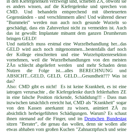
in den Kiefergelenken verzweigt sind, schieben ZÄ, obwohl sie
es anders wissen, auf die Kiefergelenke und sprechen von
CMD. Und behandeln entsprechend mit überteuerten
Gegenständen - und verschlimmern alles! Und während dieser
"Bummelei" werden nun auch noch gesunde Wurzeln so
geschädigt, dass ein Zahnverlust nicht zu vermeiden ist. Auch
das ist gewollt: Implantate mitsamt dem ganzen Drumherum
bringen GELD!
Und natürlich muss erstmal eine Wurzelbehandlung her...das
GELD wird auch noch mitgenommen...bestenfalls darf noch
der Kollege einschreiten und eine Wurzelspitzenresektion
vornehmen, weil die Wurzelbehandlungen von den meisten
ZÄn schlecht abgeliefert werden und mehr Schaden denn
Nutzen die Folge ist....alles BERECHNUNG und
ABSICHT...GELD, GELD, GELD....Gesundheit??? Was ist
das?
Also: CMD gibt es nicht! Es ist keine Krankheit, es ist eine
iatrogen verursachte , die Kiefergelenke durch fehlerhaften ZE
in eine falsche Position rückende, Schädidung!!! - Dass man
inzwischen tatsächlich erreicht hat, CMD als "Krankheit" sogar
von den Kassen anerkannt zu wissen, animiert ZÄ zu
absichtlich herbeigeführten Schädigungen. Warum? Es schaut
ihnen niemand auf die Finger, und im
Deutschen Bundestag
sitzen "Berater", die genau das wollen, denn sie wollen alle
etwas abhaben vom großen Kuchen "Zahnarztpfusch und seine