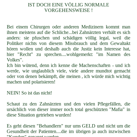
IST DOCH EINE VÖLLIG NORMALE
VORGEHENSWEISE !
Bei einem Chirurgen oder anderen Medizinern kommt man
ihnen meistens auf die Schliche...bei Zahnärzten verhält es sich
anders: sie pfuschen und schädigen völlig legal, weil die
Politiker nichts von diesem Missbrauch und dem Gewaltakt
hören wollen und deshalb auch die Justiz kein Interesse hat,
hier "Re
cht" zu sprechen....wohlgemerkt: "im Namen des
Volkes".
Ich bin wütend, denn ich kenne die Machenschaften - und ich
werde, wie unglaublich viele, viele andere mundtot gemacht
oder von denen bekämpft, die meinen , ich würde mich wichtig
machen und polarisieren!
NEIN! So ist das nicht!
Schaut zu den Zahnärzten und den vielen Pflegefällen, die
ursächlich von dieser immer noch total geschützten "Mafia" in
diese Situation getrieben wurden!
Es geht diesen "Behandlern" nur ums GELD und nicht um die
Gesundheit der Patienten....die im übrigen ja auch inzwischen
"Kunden" genannt werden.