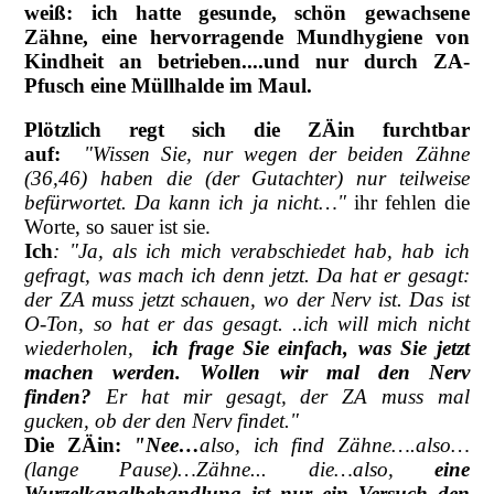
weiß: ich hatte gesunde, schön gewachsene
Zähne, eine hervorragende Mundhygiene von
Kindheit an betrieben....und nur durch ZA-
Pfusch eine Müllhalde im Maul.
Plötzlich regt sich die ZÄin furchtbar
auf:
"Wissen Sie, nur wegen der beiden Zähne
(36,46) haben die (der Gutachter) nur teilweise
befürwortet. Da kann ich ja nicht…"
ihr fehlen die
Worte, so sauer ist sie.
Ich
: "Ja, als ich mich verabschiedet hab, hab ich
gefragt, was mach ich denn jetzt. Da hat er gesagt:
der ZA muss jetzt schauen, wo der Nerv ist. Das ist
O-Ton, so hat er das gesagt. ..ich will mich nicht
wiederholen,
ich frage Sie einfach, was Sie jetzt
machen werden. Wollen wir mal den Nerv
finden?
Er hat mir gesagt, der ZA muss mal
gucken, ob der den Nerv findet."
Die ZÄin:
"Nee…
also, ich find Zähne….also…
(lange Pause)…Zähne... die…also,
eine
Wurzelkanalbehandlung ist nur ein Versuch den