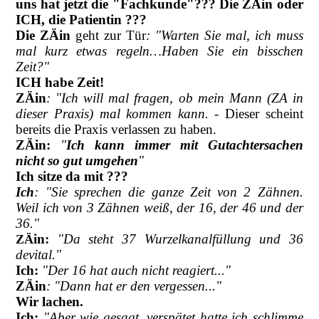
uns hat jetzt die "Fachkunde"??? Die ZÄin oder
ICH, die Patientin ???
Die ZÄin
geht zur Tür
: "Warten Sie mal, ich muss
mal kurz etwas regeln…Haben Sie ein bisschen
Zeit?"
ICH habe Zeit!
ZÄin
: "Ich will mal fragen, ob mein Mann (ZA in
dieser Praxis) mal kommen kann.
- Dieser scheint
bereits die Praxis verlassen zu haben.
ZÄin:
"
Ich kann immer mit Gutachtersachen
nicht so gut umgehen
"
Ich sitze da mit ???
Ich
: "Sie sprechen die ganze Zeit von 2 Zähnen.
Weil ich von 3 Zähnen weiß, der 16, der 46 und der
36."
in:
"Da steht 37 Wurzelkanalfüllung und 36
ZÄ
devital."
Ich:
"Der 16 hat auch nicht reagiert..."
ZÄin
: "Dann hat er den vergessen..."
Wir lachen.
Ich:
"Aber wie gesagt, verspätet hatte ich schlimme