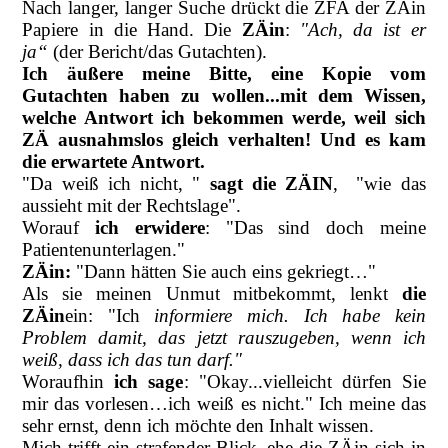
Nach langer, langer Suche drückt die ZFA der ZÄin
Papiere in die Hand. Die
ZÄin
:
"Ach, da ist er
ja“
(der Bericht/das Gutachten).
Ich äußere meine Bitte, eine Kopie vom
Gutachten haben zu wollen...mit dem Wissen,
welche Antwort ich bekommen werde, weil sich
ZÄ ausnahmslos gleich verhalten!
Und es
kam
die erwartete Antwort.
"Da weiß ich nicht, "
sagt die ZÄIN
, "wie das
aussieht mit der Rechtslage".
Worauf
ich erwidere
: "Das sind doch meine
Patientenunterlagen."
ZÄin:
"Dann hätten Sie auch eins gekriegt…"
Als sie meinen Unmut mitbekommt, lenkt
die
ZÄin
ein: "Ich
informiere mich. Ich habe kein
Problem damit, das jetzt rauszugeben, wenn ich
weiß, dass ich das tun darf."
Woraufhin
ich sage
: "Okay...vielleicht dürfen Sie
mir das vorlesen…ich weiß es nicht." Ich meine das
sehr ernst, denn ich möchte den Inhalt wissen.
Mich trifft ein strafender Blick, ehe die ZÄin sich in