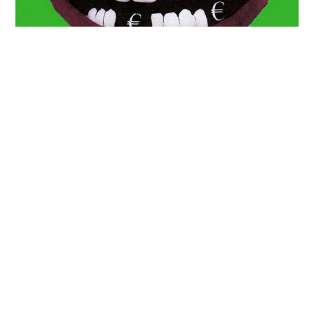
Cookie-Einstellungen
Diese Webseite verwendet Cookies, um Besuchern ein optimales
Nutzererlebnis zu bieten. Bestimmte Inhalte von Drittanbietern werden
nur angezeigt, wenn die entsprechende Option aktiviert ist. Die
Datenverarbeitung kann dann auch in einem Drittland erfolgen.
Weitere Informationen hierzu in der Datenschutzerklärung.
Technisch notwendige
Diese Cookies sind zum Betrieb der Webseite notwendig, z.B. zum
Schutz vor Hackerangriffen und zur Gewährleistung eines
konsistenten und der Nachfrage angepassten Erscheinungsbilds der
Seite.
Analytische
Diese Cookies werden verwendet, um das Nutzererlebnis weiter zu
optimieren. Hierunter fallen auch Statistiken, die dem
Webseitenbetreiber von Drittanbietern zur Verfügung gestellt werden,
sowie die Ausspielung von personalisierter Werbung durch die
Nachverfolgung der Nutzeraktivität über verschiedene Webseiten.
Drittanbieter-Inhalte
Diese Webseite bietet möglicherweise Inhalte oder Funktionalitäten an,