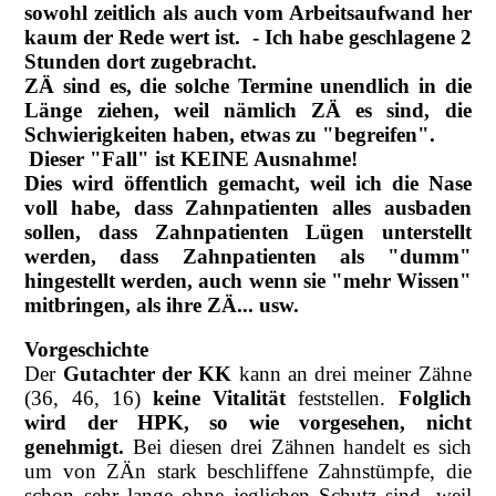
sowohl zeitlich als auch vom Arbeitsaufwand her
kaum der Rede wert ist. - Ich habe geschlagene 2
Stunden dort zugebracht.
ZÄ sind es, die solche Termine unendlich in die
Länge ziehen, weil nämlich ZÄ es sind, die
Schwierigkeiten haben, etwas zu "begreifen".
Dieser "Fall" ist KEINE Ausnahme!
Dies wird öffentlich gemacht, weil ich die Nase
voll habe, dass Zahnpatienten alles ausbaden
sollen, dass Zahnpatienten Lügen unterstellt
werden, dass Zahnpatienten als "dumm"
hingestellt werden, auch wenn sie "mehr Wissen"
mitbringen, als ihre ZÄ... usw.
Vorgeschichte
Der
Gutachter der KK
kann an drei meiner Zähne
(36, 46, 16)
keine Vitalität
feststellen.
Folglich
wird der HPK, so wie vorgesehen, nicht
genehmigt.
Bei diesen drei Zähnen handelt es sich
um von ZÄn stark beschliffene Zahnstümpfe, die
schon sehr lange ohne jeglichen Schutz sind, weil