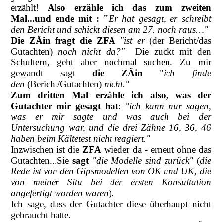
erzählt!
Also erzähle ich das zum zweiten
Mal...und ende mit : "
Er hat gesagt, er schreibt
den Bericht und schickt diesen am 27. noch raus…"
Die ZÄin fragt die ZFA
"ist er
(der Bericht/das
Gutachten)
noch nicht da?"
Die zuckt mit den
Schultern, geht aber nochmal suchen. Zu mir
gewandt sagt
die ZÄin
"
ich finde
den
(Bericht/Gutachten)
nicht."
Zum dritten Mal
erzähle ich also, was der
Gutachter mir gesagt hat
:
"ich kann nur sagen,
was er mir sagte und was auch bei der
Untersuchung war, und die drei Zähne 16, 36, 46
haben beim Kältetest nicht reagiert."
Inzwischen ist die
ZFA
wieder da - erneut ohne das
Gutachten...Sie
sagt
"die Modelle sind zurück"
(
die
Rede ist von den Gipsmodellen von OK und UK, die
von meiner Situ bei der ersten Konsultation
angefertigt worden waren
).
Ich sage, dass der Gutachter diese überhaupt nicht
gebraucht hatte.