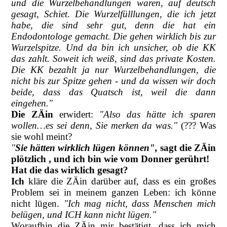
und die Wurzelbehandlungen waren, auf deutsch
gesagt, Schiet. Die Wurzelfülllungen, die ich jetzt
habe, die sind sehr gut, denn die hat ein
Endodontologe gemacht. Die gehen wirklich bis zur
Wurzelspitze. Und da bin ich unsicher, ob die KK
das zahlt. Soweit ich weiß, sind das private Kosten.
Die KK bezahlt ja nur Wurzelbehandlungen, die
nicht bis zur Spitze gehen - und da wissen wir doch
beide, dass das Quatsch ist, weil die dann
eingehen."
Die ZÄin
erwidert:
"Also das hätte ich sparen
wollen…es sei denn, Sie merken da was."
(??? Was
sie wohl meint?
"
Sie hätten wirklich lügen können",
sagt die ZÄin
plötzlich , und ich bin wie vom Donner gerührt!
Hat die das wirklich gesagt?
Ich
kläre die ZÄin darüber auf, dass es ein großes
Problem sei in meinem ganzen Leben: ich könne
nicht lügen.
"Ich mag nicht, dass Menschen mich
belügen, und ICH kann nicht lügen."
Woraufhin die ZÄin mir bestätigt, dass ich mich