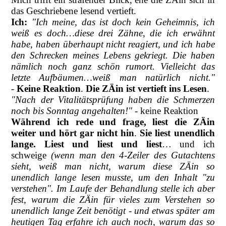
das Geschriebene lesend vertieft.
Ich:
"Ich meine, das ist doch kein Geheimnis, ich
weiß es doch…diese drei Zähne, die ich erwähnt
habe, haben überhaupt nicht reagiert, und ich habe
den Schrecken meines Lebens gekriegt. Die haben
nämlich noch ganz schön rumort. Vielleicht das
letzte Aufbäumen…weiß man natürlich nicht."
-
Keine Reaktion
.
Die ZÄin ist vertieft ins Lesen
.
"Nach der Vitalitätsprüfung haben die Schmerzen
noch bis Sonntag angehalten!"
- keine Reaktion
Während ich rede und frage, liest die ZÄin
weiter und hört gar nicht
hin
.
Sie liest unendlich
lange. Liest und liest und liest
… und ich
schweige
(wenn man den 4-Zeiler des Gutachtens
sieht, weiß man nicht, warum diese ZÄin so
unendlich lange lesen musste, um den Inhalt "zu
verstehen". Im Laufe der Behandlung stelle ich aber
fest, warum die ZÄin für vieles zum Verstehen so
unendlich lange Zeit benötigt - und etwas später am
heutigen Tag erfahre ich auch noch, warum das so