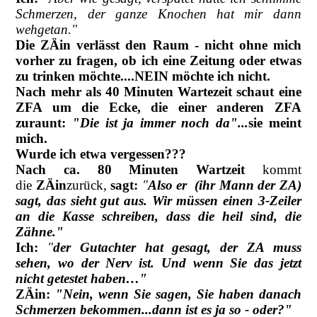
Schmerzen, der ganze Knochen hat mir dann
wehgetan."
Die ZÄin verlässt den Raum - nicht ohne mich
vorher zu fragen, ob ich eine Zeitung oder etwas
zu trinken möchte....NEIN möchte ich nicht.
Nach mehr als 40 Minuten Wartezeit schaut eine
ZFA um die Ecke, die einer anderen ZFA
zuraunt:
"Die ist ja immer noch da"...
sie meint
mich.
Wurde ich etwa vergessen???
Nach ca. 80 Minuten Wartzeit
kommt
die
ZÄin
zurück,
sagt:
"
Also er (ihr Mann der ZA)
sagt, das sieht gut aus. Wir müssen einen 3-Zeiler
an die Kasse schreiben, dass die heil sind, die
Zähne."
Ich:
"
der Gutachter hat gesagt, der ZA muss
sehen, wo der Nerv ist. Und wenn Sie das jetzt
nicht getestet haben…"
ZÄin:
"Nein, wenn Sie sagen, Sie haben danach
Schmerzen bekommen...dann ist es ja so - oder?"