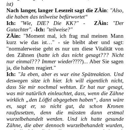
ist)
Nach langer, langer Lesezeit sagt
die ZÄin
:
"Also,
die haben das teilweise befürwortet“
Ich:
"Wie, DIE? Die KK?"
-
ZÄin:
"Der
Gutachter".
-
Ich:
"teilweise?"
ZÄin:
"Moment mal, ich frag mal meinen Mann
kurz wie das ist…" - sie bleibt aber und sagt:
"normalerweise geht es nur um diese Vitalität von
den Zähnen (
hatte ich das nicht gesagt??? Nicht
nur einmal??? Immer wieder
????)... Aber Sie sagen
ja, die haben reagiert."
Ich:
"Ja eben, aber es war eine Spätreaktion. Und
deswegen sitze ich hier. Ich will eigentlich nicht,
dass Sie mir nochmal wehtun. Er hat nur gesagt,
was mir natürlich einleuchtet, dass, wenn die Zähne
wirklich „den Löffel abgegeben haben“, dann wäre
es, sagt er, so nicht gut, da schon Kronen
raufzusetzen, denn die müssten dann erstmal
wurzelbehandelt werden. Und ich hatte gesunde
Zähne, die aber dennoch wurzelbehandelt wurden,