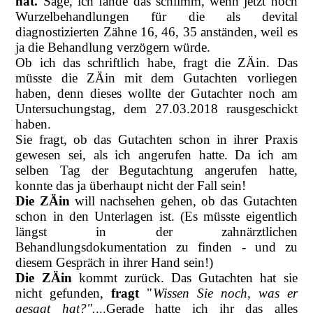
hat.
Sage, ich fände das schlimm, wenn jetzt noch
Wurzelbehandlungen für die als devital
diagnostizierten Zähne 16, 46, 35 anständen, weil es
ja die Behandlung verzögern würde.
Ob ich das schriftlich habe, fragt die ZÄin. Das
müsste die ZÄin mit dem Gutachten vorliegen
haben, denn dieses wollte der Gutachter noch am
Untersuchungstag, dem 27.03.2018 rausgeschickt
haben.
Sie fragt, ob das Gutachten schon in ihrer Praxis
gewesen sei, als ich angerufen hatte. Da ich am
selben Tag der Begutachtung angerufen hatte,
konnte das ja überhaupt nicht der Fall sein!
Die ZÄin
will nachsehen gehen, ob das Gutachten
schon in den Unterlagen ist. (Es müsste eigentlich
längst in der zahnärztlichen
Behandlungsdokumentation zu finden - und zu
diesem Gespräch in ihrer Hand sein!)
Die ZÄin
kommt zurück. Das Gutachten hat sie
nicht gefunden,
fragt
"
Wissen Sie noch, was er
gesagt hat?".
...Gerade hatte ich ihr das alles