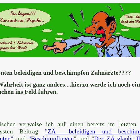
enten beleidigen und beschimpfen Zahnärzte????
Wahrheit ist ganz anders....hierzu werde ich noch ein
achen ins Feld führen.
ischen verweise ich auf einen bereits im letzten 
assten Beitrag
"ZÄ beleidigen und beschim
nten"
und
"Beschimpfungen
" und "
Der ZA glaubt I