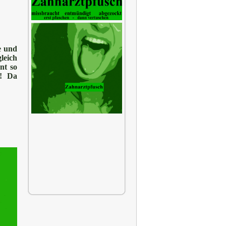
e und
leich
nt so
t! Da