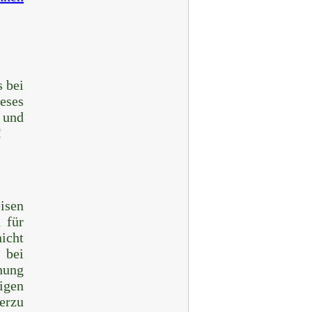
s bei
eses
 und
!
eisen
 für
nicht
 bei
hung
igen
erzu