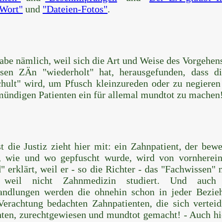
 Wort"
und
"Dateien-Fotos"
.
abe nämlich, weil sich die Art und Weise des Vorgehen
rsen ZÄn "wiederholt" hat, herausgefunden, dass di
chult" wird, um Pfusch kleinzureden oder zu negieren
mündigen Patienten ein für allemal mundtot zu machen
t die Justiz zieht hier mit: ein Zahnpatient, der bew
, wie und wo gepfuscht wurde, wird von vornherein
" erklärt, weil er - so die Richter - das "Fachwissen" 
 weil nicht Zahnmedizin studiert. Und auch
andlungen werden die ohnehin schon in jeder Bezie
Verachtung bedachten Zahnpatienten, die sich verteid
ten, zurechtgewiesen und mundtot gemacht! - Auch hi