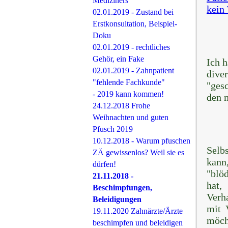
Mediziners
kein
02.01.2019 - Zustand bei
Erstkonsultation, Beispiel-
Doku
02.01.2019 - rechtliches
Gehör, ein Fake
Ich h
02.01.2019 - Zahnpatient
dive
"fehlende Fachkunde"
"ges
- 2019 kann kommen!
den 
24.12.2018 Frohe
Weihnachten und guten
Pfusch 2019
10.12.2018 - Warum pfuschen
Selbs
ZÄ gewissenlos? Weil sie es
kann
dürfen!
"blöd
21.11.2018 -
hat,
Beschimpfungen,
Verh
Beleidigungen
mit 
19.11.2020 Zahnärzte/Ärzte
möch
beschimpfen und beleidigen