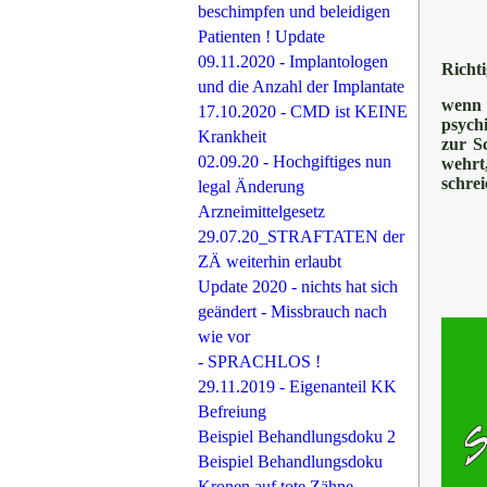
beschimpfen und beleidigen
Patienten ! Update
09.11.2020 - Implantologen
Richti
und die Anzahl der Implantate
wenn 
17.10.2020 - CMD ist KEINE
psych
Krankheit
zur S
02.09.20 - Hochgiftiges nun
wehrt
schre
legal Änderung
Arzneimittelgesetz
29.07.20_STRAFTATEN der
ZÄ weiterhin erlaubt
Update 2020 - nichts hat sich
geändert - Missbrauch nach
wie vor
- SPRACHLOS !
29.11.2019 - Eigenanteil KK
Befreiung
Beispiel Behandlungsdoku 2
Beispiel Behandlungsdoku
Kronen auf tote Zähne