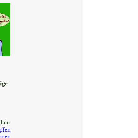
ige
Jahr
pfen
hnen