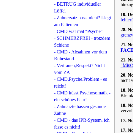
- BETRUG individueller
hinzug
Löffel
10. D
- Zahnersatz passt nicht? Liegt
fehler
am Patienten
28. N
- CMD war mal "Psyche"
grenz
- SCHMERZFREI - trotzdem
21. N
Schiene
FAC
- CMD - Absahnen vor dem
Ruhestand
21. N
"Missb
- Vertrauen,Respekt? Nicht
vom ZA
20. N
- CMD,Psyche,Problem - es
nicht 
reicht!
18. N
- CMD küsst Psychosomatik -
Kleink
ein schönes Paar!
18. N
- Zahnärzte hassen gesunde
vervol
Zähne
- CMD - das IPR-System. ich
17. N
fasse es nicht!
17. N