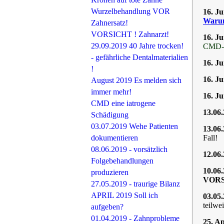
Wurzelbehandlung VOR
16. J
Waru
Zahnersatz!
VORSICHT ! Zahnarzt!
16. J
29.09.2019 40 Jahre trocken!
CMD-Pa
- gefährliche Dentalmaterialien
16. J
!
16. J
August 2019 Es melden sich
immer mehr!
16. J
CMD eine iatrogene
13.06
Schädigung
03.07.2019 Wehe Patienten
13.06
dokumentieren
Fall!
08.06.2019 - vorsätzlich
12.06
Folgebehandlungen
10.06
produzieren
VORS
27.05.2019 - traurige Bilanz
APRIL 2019 Soll ich
03.05
teilwe
aufgeben?
01.04.2019 - Zahnprobleme
25. A