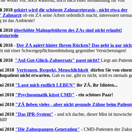
sie weder vor, noch während, noch nach einer Behandlung für voll
li 2018
gekürt wird die schönste Zahnarztpraxis - nicht etwa der
" Zahnarzt
ob ein ZA seine Arbeit ordentlich macht, interessiert niem
g ist das Ambiente!
li 2018
überhöhte Mahngebühren des ZAs sind nicht erlaubt!
tsturteile
li 2018
-
Der ZA agiert hinter Ihrem Rücken? Das geht ja gar nich
ht mit einer Schweigepflichtsentbindung gegenüber Versicherungen!
uli 2018
"Auf-Gut-Glück-Zahnersatz" passt nicht?
Liegt am Patient
uni 2018
Vertrauen, Respekt, Menschlichkeit
dürfen Sie von eine
ahnpatient nicht erwarten.
Gab es nie, gibt es nicht, wird es niemals 
uni 2018
"Lasst mich endlich LEBEN"
ihr ZÄ, ihr Idioten...
uni 2018
"Psychosomatik küsst CMD"
- ein schönes Paar!
uni 2018
"ZÄ lieben vieles - aber nicht gesunde Zähne beim Patien
uni 2018
"Das IPR-System"
-
und ich dachte, dieser Mist ist inzwisch
üll!
uni 2018
"Die Zahnspangen-Generation"
-
CMD-Patienten der Zuku