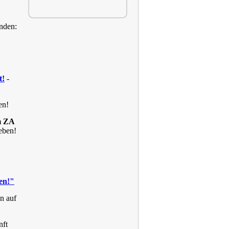
anden:
t!
-
en!
m ZA
geben!
ten!"
en auf
nft