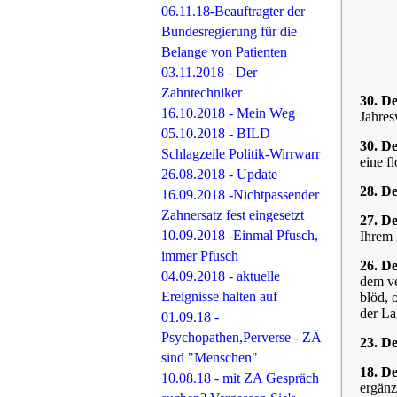
06.11.18-Beauftragter der
Bundesregierung für die
Belange von Patienten
03.11.2018 - Der
Zahntechniker
30. D
16.10.2018 - Mein Weg
Jahres
05.10.2018 - BILD
30. D
Schlagzeile Politik-Wirrwarr
eine f
26.08.2018 - Update
28. D
16.09.2018 -Nichtpassender
Zahnersatz fest eingesetzt
27. D
10.09.2018 -Einmal Pfusch,
Ihrem 
immer Pfusch
26. D
04.09.2018 - aktuelle
dem ve
Ereignisse halten auf
blöd, 
der Lag
01.09.18 -
Psychopathen,Perverse - ZÄ
23. D
sind "Menschen"
18. D
10.08.18 - mit ZA Gespräch
ergänz