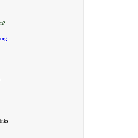
m?
lung
n
inks