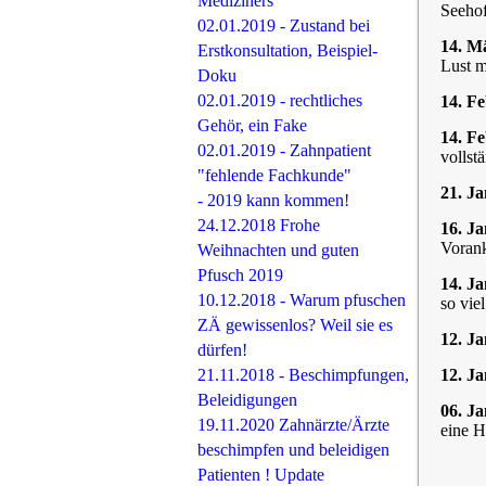
Mediziners
Seeho
02.01.2019 - Zustand bei
14. M
Erstkonsultation, Beispiel-
Lust m
Doku
02.01.2019 - rechtliches
14. F
Gehör, ein Fake
14. F
02.01.2019 - Zahnpatient
vollst
"fehlende Fachkunde"
21. J
- 2019 kann kommen!
24.12.2018 Frohe
16. J
Vorank
Weihnachten und guten
Pfusch 2019
14. J
10.12.2018 - Warum pfuschen
so vie
ZÄ gewissenlos? Weil sie es
12. J
dürfen!
21.11.2018 - Beschimpfungen,
12. J
Beleidigungen
06. J
19.11.2020 Zahnärzte/Ärzte
eine H
beschimpfen und beleidigen
Patienten ! Update