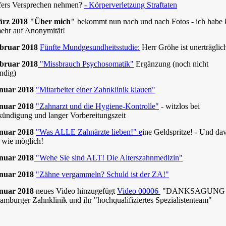
fers Versprechen nehmen?
- Körperverletzung Straftaten
ärz 2018 "Über mich"
bekommt nun nach und nach Fotos - ich habe 
ehr auf Anonymität!
ebruar 2018
Fünfte Mundgesundheitsstudie:
Herr Gröhe ist unerträglic
ebruar 2018
"Missbrauch Psychosomatik"
Ergänzung (noch nicht
ändig)
anuar 2018
"Mitarbeiter einer Zahnklinik klauen"
anuar 2018
"Zahnarzt und die Hygiene-Kontrolle"
- witzlos bei
ündigung und langer Vorbereitungszeit
anuar 2018
"Was ALLE Zahnärzte lieben!" e
ine Geldspritze! - Und da
l wie möglich!
anuar 2018
"Wehe Sie sind ALT! Die Alterszahnmedizin"
anuar 2018
"Zähne vergammeln? Schuld ist der ZA!"
anuar 2018
neues Video hinzugefügt
Video 00006
"DANKSAGUNG 
amburger Zahnklinik und ihr "hochqualifiziertes Spezialistenteam"