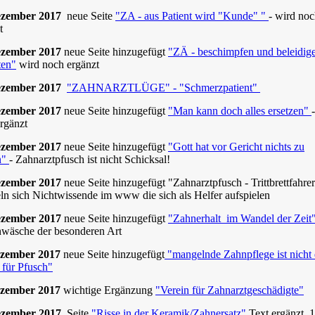
ezember 2017
neue Seite
"ZA - aus Patient wird "Kunde" "
- wird no
t
ezember 2017
neue Seite hinzugefügt
"ZÄ - beschimpfen und beleidig
ten"
wird noch ergänzt
ezember 2017
"ZAHNARZTLÜGE" - "Schmerzpatient"
ezember 2017
neue Seite hinzugefügt
"Man kann doch alles ersetzen"
rgänzt
ezember 2017
neue Seite hinzugefügt
"Gott hat vor Gericht nichts zu
n"
- Zahnarztpfusch ist nicht Schicksal!
ezember 2017
neue Seite hinzugefügt "Zahnarztpfusch - Trittbrettfahrer
n sich Nichtwissende im www die sich als Helfer aufspielen
ezember 2017
neue Seite hinzugefügt
"Zahnerhalt im Wandel der Zeit
wäsche der besonderen Art
ezember 2017
neue Seite hinzugefügt
"mangelnde Zahnpflege ist nicht 
für Pfusch"
ezember 2017
wichtige Ergänzung
"Verein für Zahnarztgeschädigte"
ezember 2017
Seite
"Risse in der Keramik/Zahnersatz"
Text ergänzt, 