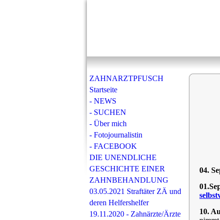
ZAHNARZTPFUSCH
Startseite
- NEWS
- SUCHEN
- Über mich
- Fotojournalistin
- FACEBOOK
DIE UNENDLICHE
GESCHICHTE EINER
04. S
ZAHNBEHANDLUNG
01.Se
03.05.2021 Straftäter ZÄ und
selbst
deren Helfershelfer
10. A
19.11.2020 - Zahnärzte/Ärzte