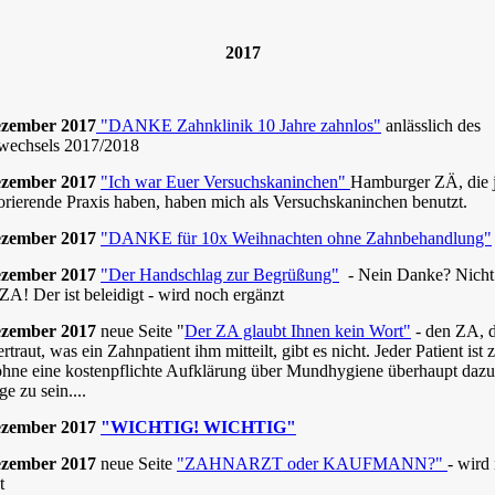
20
17
ezember 2017
"DANKE Zahnklinik 10 Jahre zahnlos"
anlässlich des
wechsels 2017/2018
ezember 2017
"Ich war Euer Versuchskaninchen"
Hamburger ZÄ, die j
lorierende Praxis haben, haben mich als Versuchskaninchen benutzt.
ezember 2017
"DANKE für 10x Weihnachten ohne Zahnbehandlung"
ezember 2017
"Der Handschlag zur Begrüßung"
- Nein Danke? Nicht
ZA! Der ist beleidigt - wird noch ergänzt
ezember 2017
neue Seite "
Der ZA glaubt Ihnen kein Wort"
- den ZA, 
rtraut, was ein Zahnpatient ihm mitteilt, gibt es nicht. Jeder Patient ist 
ohne eine kostenpflichte Aufklärung über Mundhygiene überhaupt dazu
e zu sein....
ezember 2017
"WICHTIG! WICHTIG"
ezember 2017
neue Seite
"ZAHNARZT oder KAUFMANN?"
- wird
t