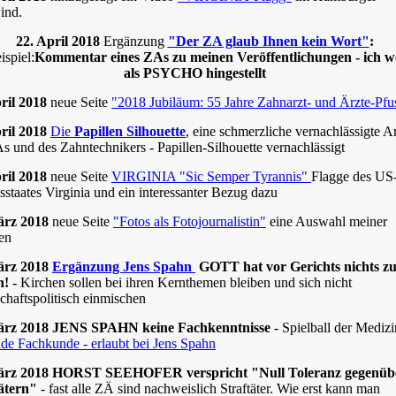
ind.
22. April 2018
Ergänzung
"Der ZA glaub Ihnen kein Wort"
:
ispiel:
Kommentar eines ZAs zu meinen Veröffentlichungen - ich w
als PSYCHO hingestellt
ril 2018
neue Seite
"2018 Jubiläum: 55 Jahre Zahnarzt- und Ärzte-Pfu
pril 2018
Die
Papillen Silhouette
, eine schmerzliche vernachlässigte Ar
s und des Zahntechnikers - Papillen-Silhouette vernachlässigt
pril 2018
neue Seite
VIRGINIA "Sic Semper Tyrannis"
Flagge des US
staates Virginia und ein interessanter Bezug dazu
ärz 2018
neue Seite
"Fotos als Fotojournalistin"
eine Auswahl meiner
en
ärz 2018
Ergänzung Jens Spahn
GOTT hat vor Gerichts nichts z
n! -
Kirchen sollen bei ihren Kernthemen bleiben und sich nicht
schaftspolitisch einmischen
ärz 2018 JENS SPAHN keine Fachkenntnisse -
Spielball der Mediz
de Fachkunde - erlaubt bei Jens Spahn
ärz 2018 HORST SEEHOFER verspricht "Null Toleranz gegenüb
tätern"
- fast alle ZÄ sind nachweislich Straftäter. Wie erst kann man