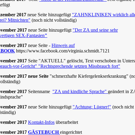
efügt
ezember 2017
neue Seite hinzugefügt
"ZAHNKLINIKEN wirklich all
frei? Mitnichten"
(noch nicht vollständig)
ovember 2017
neue Seite hinzugefügt
"Der ZA und seine sehr
wertigen SEX-Fantasien
"
ovember 2017
neue Seite -
Hinweis auf
EBOOK
https://www.facebook.com/virginia.schmidt.7121
ovember 2017
Seite "AKTUELL" gelöscht, Text verschoben in Unters
rauch-vor-Gericht" "Rechtsprechende setzten Missbrauch fort"
ovember 2017 neue Seite
"schmerzhafte Kiefergelenkserkrankung" (n
vollständig)
ovember 2017
Seitenname
"ZA und kindliche Sprache"
geändert in Z
indsprache"
ovember 2017
neue Seite hinzugefügt
"Achtung: Lügner!"
(noch nicht
lständig)
ovember 2017
Kontakt
-
Infos
überarbeitet
ovember 2017
GÄSTEBUCH
eingerichtet