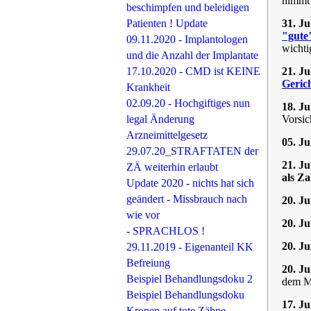
nimmt 
beschimpfen und beleidigen
Patienten ! Update
31. Ju
"gute
09.11.2020 - Implantologen
wichti
und die Anzahl der Implantate
17.10.2020 - CMD ist KEINE
21. Ju
Gerich
Krankheit
02.09.20 - Hochgiftiges nun
18. Ju
legal Änderung
Vorsic
Arzneimittelgesetz
05. J
29.07.20_STRAFTATEN der
21. J
ZÄ weiterhin erlaubt
als Z
Update 2020 - nichts hat sich
geändert - Missbrauch nach
20. J
wie vor
20. J
- SPRACHLOS !
20. J
29.11.2019 - Eigenanteil KK
Befreiung
20. J
Beispiel Behandlungsdoku 2
dem M
Beispiel Behandlungsdoku
17. J
Kronen auf tote Zähne