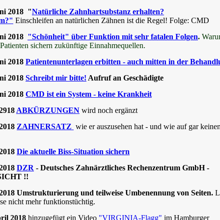
uni 2018 "
Natürliche Zahnhartsubstanz erhalten?
m?"
Einschleifen an natürlichen Zähnen ist die Regel! Folge: CMD
uni 2018
"Schönheit" über Funktion
mit sehr fatalen Folgen
.
Waru
tienten sichern zukünftige Einnahmequellen.
uni 2018
Patientenunterlagen erbitten - auch mitten in der Behand
uni 2018
Schreibt mir bitte!
Aufruf an Geschädigte
uni 2018
CMD ist ein System - keine Krankheit
.2918
ABKÜRZUNGEN
wird noch ergänzt
.2018
ZAHNERSATZ
wie er auszusehen hat - und wie auf gar keine
.2018
Die aktuelle Biss-Situation sichern
.2018
DZR
- Deutsches Zahnärztliches Rechenzentrum GmbH -
ICHT !!
.2018 Umstrukturierung und teilweise Umbenennung von Seiten.
L
ise nicht mehr funktionstüchtig.
pril 2018
hinzugefügt ein Video
"VIRGINIA-Flagg"
im Hamburger