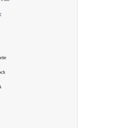
e
eite
och
A