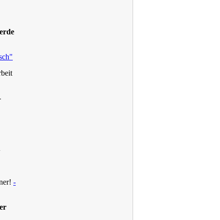
erde
sch"
beit
-
u
iner!
-
er