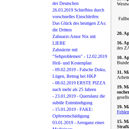
der Deutschen
Westw
26.03.2019 Schiefbiss durch
vorschnelles Einschleifen
Fallbe
Das Glück des heutigen ZAs:
die Dritten
20. Ap
Zahnarzt-Amor Nix mit
16. A
LIEBE
des ZA
Zahnärzte mit
"Sehproblemen" - 12.02.2019
10. A
Bundes
Heil- und Kostenplan
- 09.02.2019 - Falsche Doku,
31. M
Lügen, Betrug bei HKP
Arbeit
- 08.02.2019 ERSTE PIZZA
19. M
nach mehr als 25 Jahren
suche
- 23.01.2019 - Querulanz die
gesell
subtile Entmündigung
19. M
- 15.01.2019 - FAKE:
Fehlen
Opferentschädigung
15. M
03.01.2019 - Arroganz eines
Straf