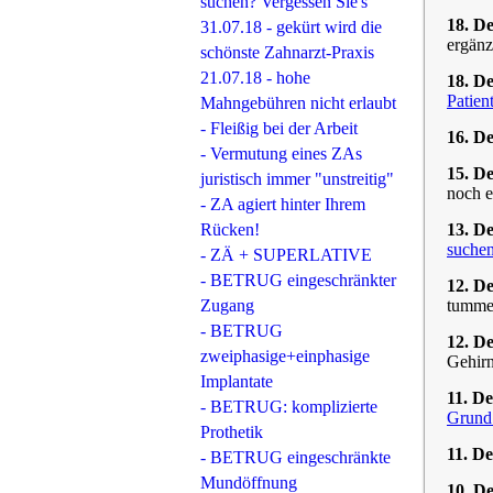
suchen? Vergessen Sie's
18. D
31.07.18 - gekürt wird die
ergänz
schönste Zahnarzt-Praxis
21.07.18 - hohe
18. D
Patien
Mahngebühren nicht erlaubt
- Fleißig bei der Arbeit
16. D
- Vermutung eines ZAs
15. D
juristisch immer "unstreitig"
noch e
- ZA agiert hinter Ihrem
Rücken!
13. D
suche
- ZÄ + SUPERLATIVE
- BETRUG eingeschränkter
12. D
Zugang
tummel
- BETRUG
12. D
zweiphasige+einphasige
Gehirn
Implantate
11. D
- BETRUG: komplizierte
Grund 
Prothetik
11. D
- BETRUG eingeschränkte
Mundöffnung
10. D