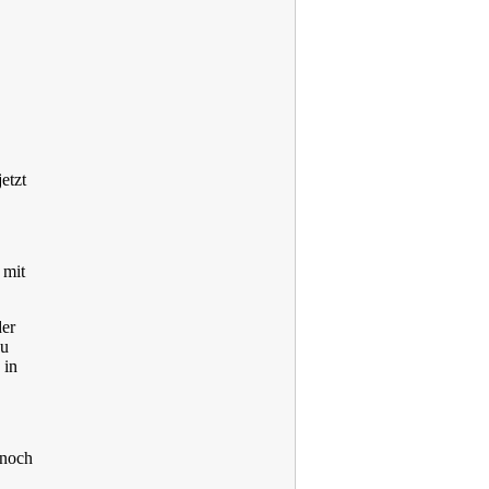
etzt
 mit
der
zu
 in
 noch