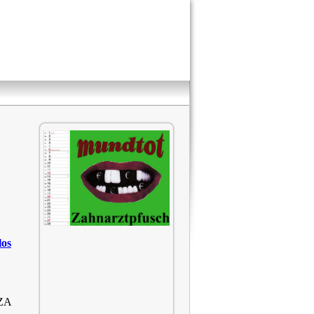
los
 ZA