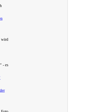
ch
en
- wird
" - es
"
der
1 Foto