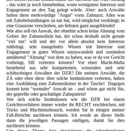
- das wäre ja noch hinnehmbar, wenn wenigstens Interesse und
Engagement an den Tag gelegt würde. Aber: auch Anwälte
haben diese merkwürdige "Angst" vorm Zahnarzt. Alles was
mit Zahnbehandlungen zu tun hat, wird möglichst verdrängt; in
eine Grauzone verschoben, am liebsten ganz ausgeblendet!
Wie also soll ein Anwalt, der ohnehin schon keine Ahnung vom
Gebiet der Zahnmedizin hat, der schon deshalb nicht gerade
"viel tun" will und der vor allem absolut kein Interesse
mitbringt, sein mangelndes Wissen mit Interesse und
Engagement in gutes Wissen umzuwandeln und zumindest
annähernd "Ahnung" von dem zu haben, was er da vor Gericht
vorbringt, SIE vertreten können? Vor einer Macht-Mafia
bestehend aus sehr kompetenten, wissenden und sehr
schlitzohrigen Anwälten der DZR? Die meisten Anwälte, die
ZÄ oder eben diese über solche Institutionen vertreten, haben
eine Ausbildung zum Zahnmediziner in der Tasche! Dagegen
kommt kein "normaler" Anwalt an - und schon gar nicht Sie,
der geprellte oder geschädigte Zahnpatient!
Wie sich solche Institutionen wie die DZR bei einem
Gerichtsverfahren immer wieder ihr RECHT erschleichen, mit
Tricks und Machtmissbrauch, werden Sie in einigen meiner
Fall-Berichte nachlesen können. Ich werde an dieser Stelle
dann die jeweiligen Passagen einfügen, damit Sie dies
nachlesen können.
Um dieses Thema hier abzukürzen: die jahrzehntelange