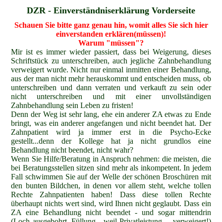
D
ZR - Einverständniserklärung Vorderseite
Schauen Sie bitte ganz genau hin, womit alles Sie sich hier
einverstanden erklären(müssen)!
Warum "müssen"?
Mir ist es immer wieder passiert, dass bei Weigerung, dieses
Schriftstück zu unterschreiben, auch jegliche Zahnbehandlung
verweigert wurde. Nicht nur einmal inmitten einer Behandlung,
aus der man nicht mehr herauskommt und entscheiden muss, ob
unterschreiben und dann verraten und verkauft zu sein oder
nicht unterschreiben und mit einer unvollständigen
Zahnbehandlung sein Leben zu fristen!
Denn der Weg ist sehr lang, ehe ein anderer ZA etwas zu Ende
bringt, was ein anderer angefangen und nicht beendet hat. Der
Zahnpatient wird ja immer erst in die Psycho-Ecke
gestellt...denn der Kollege hat ja nicht grundlos eine
Behandlung nicht beendet, nicht wahr?
Wenn Sie Hilfe/Beratung in Anspruch nehmen: die meisten, die
bei Beratungsstellen sitzen sind mehr als inkompetent. In jedem
Fall schwimmen Sie auf der Welle der schönen Broschüren mit
den bunten Bildchen, in denen vor allem steht, welche tollen
Rechte Zahnpatienten haben! Dass diese tollen Rechte
überhaupt nichts wert sind, wird Ihnen nicht geglaubt. Dass ein
ZA eine Behandlung nicht beendet - und sogar mittendrin
(Loch ausgebohrt, Füllung - weil Privatleistung - verweigert!)