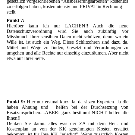
gesetzlich vorgeschriebenen "Ausbesserungsarbeiten" kostenlos
zu erfolgen haben, kostenintensiv und PRIVAT in Rechnung
stellt.
Punkt 7:
Hierüber kann ich nur LACHEN!! Auch die neue
Datenschutzverordnung wird Sie auch zukünftig vor
Missbrauch Ihrer sensiblen Daten nicht schützen, denn: wo ein
Wille ist, ist auch ein Weg. Diese Schlitzohren sind dazu da,
Mittel und Wege zu finden, Gesetzt und Verordnungen zu
umgehen und alle Rechte nur einseitig einzuräumen. Aber nicht
etwa auf Ihrer Seite.
Punkt 9:
Hier nur erstmal kurz: Ja, da sitzen Experten. Ja die
haben Ahnung und helfen bei der Durchsetzung von
Ersatzansprüchen....ABER: ganz bestimmt NICHT helfen die
Ihnen!!
Denken Sie daran: alles was der ZA mit dem Heil- und
Kostenplan an von der KK genehmigten Kosten erstattet
bekommt, ist für Ihre KK "erledigt". Wenn zusätzlich Kosten