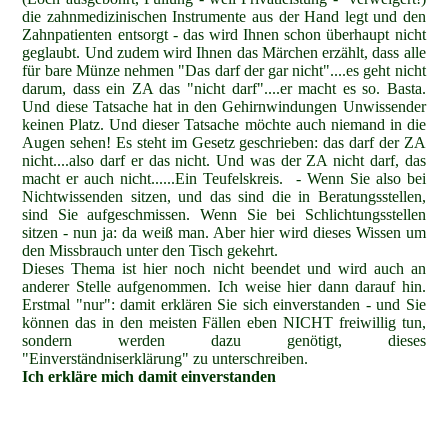
die zahnmedizinischen Instrumente aus der Hand legt und den
Zahnpatienten entsorgt - das wird Ihnen schon überhaupt nicht
geglaubt. Und zudem wird Ihnen das Märchen erzählt, dass alle
für bare Münze nehmen "Das darf der gar nicht"....es geht nicht
darum, dass ein ZA das "nicht darf"....er macht es so. Basta.
Und diese Tatsache hat in den Gehirnwindungen Unwissender
keinen Platz. Und dieser Tatsache möchte auch niemand in die
Augen sehen! Es steht im Gesetz geschrieben: das darf der ZA
nicht....also darf er das nicht. Und was der ZA nicht darf, das
macht er auch nicht......Ein Teufelskreis. - Wenn Sie also bei
Nichtwissenden sitzen, und das sind die in Beratungsstellen,
sind Sie aufgeschmissen. Wenn Sie bei Schlichtungsstellen
sitzen - nun ja: da weiß man. Aber hier wird dieses Wissen um
den Missbrauch unter den Tisch gekehrt.
Dieses Thema ist hier noch nicht beendet und wird auch an
anderer Stelle aufgenommen. Ich weise hier dann darauf hin.
Erstmal "nur": damit erklären Sie sich einverstanden - und Sie
können das in den meisten Fällen eben NICHT freiwillig tun,
sondern werden dazu genötigt, dieses
"Einverständniserklärung" zu unterschreiben.
Ich erkläre mich damit einverstanden