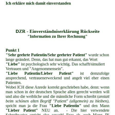
Ich erkläre mich damit einverstanden
D
ZR - Einverständniserklärung Rückseite
"Information zu Ihrer Rechnung"
Punkt 1
"Sehr geehrte Patientin/Sehr geehrter Patient"
wurde schon
lange geändert. Denn,
das hat man gut erkannt, das Wort
"Liebe"
ist psychologisch sehr wichtig. Das schafft/simuliert
Vertrauen und "Angenommensein".
"Liebe Patientin/Lieber Patient"
ist demzufolge
ansprechend, vertrauenerweckend und angelt viel eher einen
Patienten.
Wobei ICH diese Anrede korrekt geschrieben habe, denn: wenn
man schon in der deutschen Sprache allen gerecht werden will
und also die weibliche und die männliche Form schreibt (
anstatt
beim schönen alten Begriff "Patient" (allgemein) zu bleiben)
,
spricht man ja die Frau
"Liebe Patientin"
und den Mann
"Lieber Patient"
NEU an. - Die hier verwendete
Schreibweise spricht also sowohl Frau als auch Mann IN