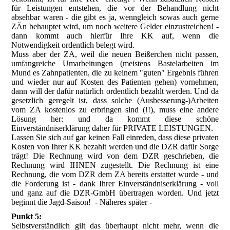
für Leistungen entstehen, die vor der Behandlung nicht
absehbar waren - die gibt es ja, wenngleich sowas auch gerne
ZÄn behauptet wird, um noch weitere Gelder einzustreichen! -
dann kommt auch hierfür Ihre KK auf, wenn die
Notwendigkeit ordentlich belegt wird.
Muss aber der ZA, weil die neuen Beißerchen nicht passen,
umfangreiche Umarbeitungen (meistens Bastelarbeiten im
Mund es Zahnpatienten, die zu keinem "guten" Ergebnis führen
und wieder nur auf Kosten des Patienten gehen) vornehmen,
dann will der dafür natürlich ordentlich bezahlt werden. Und da
gesetzlich geregelt ist, dass solche (Ausbesserung-)Arbeiten
vom ZA kostenlos zu erbringen sind (!!), muss eine andere
Lösung her: und da kommt diese schöne
Einverständniserklärung daher für PRIVATE LEISTUNGEN.
Lassen Sie sich auf gar keinen Fall einreden, dass diese privaten
Kosten von Ihrer KK bezahlt werden und die DZR dafür Sorge
trägt! Die Rechnung wird von dem DZR geschrieben, die
Rechnung wird IHNEN zugestellt. Die Rechnung ist eine
Rechnung, die vom DZR dem ZA bereits erstattet wurde - und
die Forderung ist - dank Ihrer Einverständniserklärung - voll
und ganz auf die DZR-GmbH übertragen worden. Und jetzt
beginnt die Jagd-Saison! - Näheres später -
Punkt 5:
Selbstverständlich gilt das überhaupt nicht mehr, wenn die