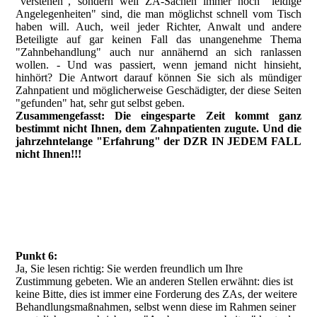
"verstehen", sondern weil ZA-Sachen immer noch "leidige
Angelegenheiten" sind, die man möglichst schnell vom Tisch
haben will. Auch, weil jeder Richter, Anwalt und andere
Beteiligte auf gar keinen Fall das unangenehme Thema
"Zahnbehandlung" auch nur annähernd an sich ranlassen
wollen. - Und was passiert, wenn jemand nicht hinsieht,
hinhört? Die Antwort darauf können Sie sich als mündiger
Zahnpatient und möglicherweise Geschädigter, der diese Seiten
"gefunden" hat, sehr gut selbst geben.
Zusammengefasst: Die eingesparte Zeit kommt ganz
bestimmt nicht Ihnen, dem Zahnpatienten zugute. Und die
jahrzehntelange "Erfahrung" der DZR IN JEDEM FALL
nicht Ihnen!!!
Punkt 6:
Ja, Sie lesen richtig: Sie werden freundlich um Ihre
Zustimmung gebeten. Wie an anderen Stellen erwähnt: dies ist
keine Bitte, dies ist immer eine Forderung des ZAs, der weitere
Behandlungsmaßnahmen, selbst wenn diese im Rahmen seiner