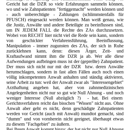
Gericht hat die DZR so viele Erfahrungen sammeln können,
wo und wie Zahnpatienten "fertiggemacht" werden können und
- auch unberechtigte - Zahlungen (schlimmstenfalls für
PFUSCH) eingesackt werden können. Man weiß genau, wie
die Justiz, Anwälte und andere Beteiligte zu beeinflussen sind,
um IN JEDEM FALL die Rechte des ZAs durchzusetzen.
Wobei von RECHT hier nicht viel die Rede sein kann, sondern
von geschickter Verfahrensführung, Beeinflussung,
Manipulation - immer zugunsten des ZAs, der sich in Ruhe
zurücklehnen kann, denn: diesen Ärger, Zeit- und
Kraftaufwand nimmt ihm die DZR ja ab. Wer alle diese
Aufwendungen aufbringen muss ist der (geprellte) Zahnpatient.
Der muss sich nicht nur mit der DZR bzw. deren Anwälte
herumschlagen, sondern in fast allen Fällen auch noch einen
völlig inkompetenten Anwalt
anhalten und ständig aktivieren,
seine Arbeit zu tun: weil der Anwalt
zwar als "Interessengebiet"
Arzthaftung angeben hat, aber von zahnmedizinischen
Angelegenheiten nicht nur so gut wie Null Ahnung - und noch
weniger Interesse (Null abzüglich ?) - hat. Bei einem
Gerichtsverfahren reicht das bisschen "Wissen" nicht aus. Ohne
Anwalt aber geht es nicht, denn geschädigte Zahnpatienten
werden vor Gericht (auch mit Anwalt) mundtot gemacht, sind
"dumm" und von vornherein nicht geeignet, überhaupt etwas
zu diesem "Fachgebiet" zu äußern.
Bei Ihrem Anwalt kommt hinzu: der hat nicht nur Null Ahnung