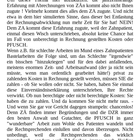
Erfahrung mit Abrechnungen von ZÄn kommt also nicht Ihnen
zugute ! Vielmehr kommt dies alles dem ZA zugute. Und nicht
etwa in dem hier simulierten Sinne, dass dieser bei Entlastung
der Rechnungsabwicklung
nun mehr Zeit für Sie hat! NEIN!
Dem ZA kommt diese Erfahrung zugute, weil der Zahnpatient,
einmal diesen Wisch unterschrieben, absolut keine Chance hat
im Fall von unberechtigt in Rechnung gestellten Kosten oder
PFUSCH.
Wenn z.B. für schlechte Arbeiten im Mund eines Zahnpatienten
Bastelarbeiten die Folge sind, um das Schlechte "irgendwie"
ein bisschen "hinzukriegen" und für den dabei anfallenden,
meistens enormen Zeit- und Arbeitsaufwand (der ja nicht sein
müsste, wenn man ordentlich gearbeitet hätte!) privat zu
zahlenden Kosten in Rechnung gestellt werden, müssen SIE die
zahlen - ob Sie wollen oder nicht. Sie haben, haben Sie einmal
diese Einverständniserklärung unterschrieben, Ihre Rechte
verwirkt. Ob nun berechtigte oder nicht berechtigte Kosten: Sie
haben die zu zahlen. Und da kommen Sie nicht mehr raus. -
Und wenn Sie gar vor Gericht dagegen strampeln: chancenlos!
Denn ZÄ finden immer Begründungen und die DZR immer
den besten Anwalt und Gutachter, die PFUSCH in ganz
"wunderbare" Arbeit zum Wohle des Patienten wandeln und
die Rechtsprechenden einlullen und davon überzeugen. Nicht
unbedingt, weil die Rechtsprechenden das wirklich