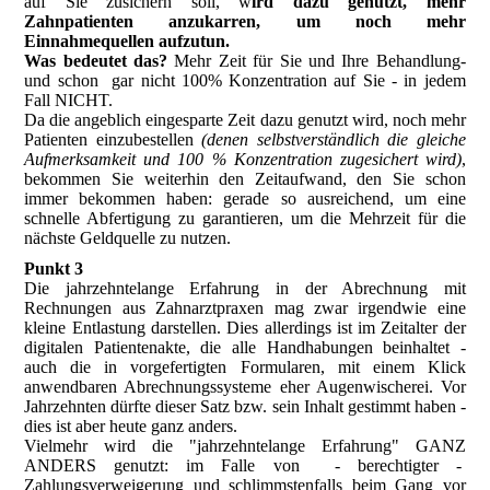
auf Sie zusichern soll, w
ird dazu genutzt, mehr
Zahnpatienten anzukarren, um noch mehr
Einnahmequellen aufzutun.
Was bedeutet das?
Mehr Zeit für Sie und Ihre Behandlung-
und schon gar nicht 100% Konzentration auf Sie - in jedem
Fall NICHT.
Da die angeblich eingesparte Zeit dazu genutzt wird, noch mehr
Patienten einzubestellen
(denen selbstverständlich die gleiche
Aufmerksamkeit und 100 % Konzentration zugesichert wird)
,
bekommen Sie weiterhin den Zeitaufwand, den Sie schon
immer bekommen haben: gerade so ausreichend, um eine
schnelle Abfertigung zu garantieren, um die Mehrzeit für die
nächste Geldquelle zu nutzen.
Punkt 3
Die jahrzehntelange Erfahrung in der Abrechnung mit
Rechnungen aus Zahnarztpraxen mag zwar irgendwie eine
kleine Entlastung darstellen. Dies allerdings ist im Zeitalter der
digitalen Patientenakte, die alle Handhabungen beinhaltet -
auch die in vorgefertigten Formularen, mit einem Klick
anwendbaren Abrechnungssysteme eher Augenwischerei. Vor
Jahrzehnten dürfte dieser Satz bzw. sein Inhalt gestimmt haben -
dies ist aber heute ganz anders.
Vielmehr wird die "jahrzehntelange Erfahrung" GANZ
ANDERS genutzt: im Falle von - berechtigter -
Zahlungsverweigerung und schlimmstenfalls beim Gang vor