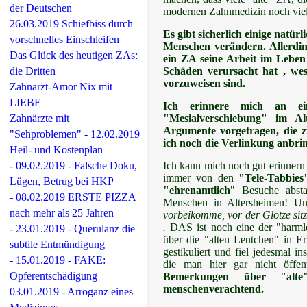
der Deutschen
modernen Zahnmedizin noch viel
26.03.2019 Schiefbiss durch
Es gibt sicherlich einige natürl
vorschnelles Einschleifen
Menschen verändern. Allerding
Das Glück des heutigen ZAs:
ein ZA seine Arbeit im Leben
Schäden verursacht hat , wes
die Dritten
vorzuweisen sind.
Zahnarzt-Amor Nix mit
LIEBE
Ich erinnere mich an ei
"Mesialverschiebung" im A
Zahnärzte mit
Argumente vorgetragen, die 
"Sehproblemen" - 12.02.2019
ich noch die Verlinkung anbrin
Heil- und Kostenplan
Ich kann mich noch gut erinnern
- 09.02.2019 - Falsche Doku,
immer von den
"Tele-Tabbies
Lügen, Betrug bei HKP
"ehrenamtlich
" Besuche absta
- 08.02.2019 ERSTE PIZZA
Menschen in Altersheimen! U
nach mehr als 25 Jahren
vorbeikomme, vor der Glotze sitz
.
DAS ist noch eine der "harmlo
- 23.01.2019 - Querulanz die
über die "alten Leutchen" in E
subtile Entmündigung
gestikuliert und fiel jedesmal i
- 15.01.2019 - FAKE:
die man hier gar nicht öffen
Opferentschädigung
Bemerkungen über "alte
menschenverachtend.
03.01.2019 - Arroganz eines