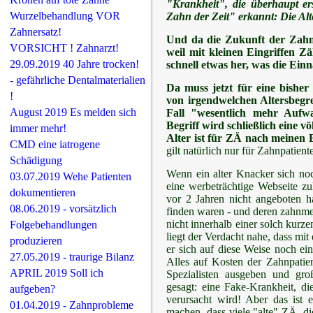
"Krankheit", die überhaupt e
Wurzelbehandlung VOR
Zahn der Zeit" erkannt: Die A
Zahnersatz!
Und da die Zukunft der Zahnm
VORSICHT ! Zahnarzt!
weil mit kleinen Eingriffen 
29.09.2019 40 Jahre trocken!
schnell etwas her, was die Ein
- gefährliche Dentalmaterialien
Da muss jetzt für eine bishe
!
von irgendwelchen Altersbegre
August 2019 Es melden sich
Fall "wesentlich mehr Aufw
Begriff wird schließlich eine 
immer mehr!
Alter ist für ZÄ nach meinen 
CMD eine iatrogene
gilt natürlich nur für Zahnpatient
Schädigung
Wenn ein alter Knacker sich noc
03.07.2019 Wehe Patienten
eine werbeträchtige Webseite zu
dokumentieren
vor 2 Jahren nicht angeboten h
08.06.2019 - vorsätzlich
finden waren - und deren zahnme
nicht innerhalb einer solch kurz
Folgebehandlungen
liegt der Verdacht nahe, dass mi
produzieren
er sich auf diese Weise noch ei
27.05.2019 - traurige Bilanz
Alles auf Kosten der Zahnpatie
APRIL 2019 Soll ich
Spezialisten ausgeben und gr
gesagt: eine Fake-Krankheit, d
aufgeben?
verursacht wird! Aber das ist 
01.04.2019 - Zahnprobleme
machen, dass viele "alte" ZÄ, di