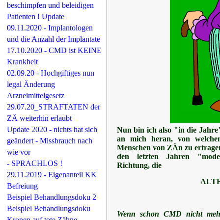
beschimpfen und beleidigen
Patienten ! Update
09.11.2020 - Implantologen
und die Anzahl der Implantate
17.10.2020 - CMD ist KEINE
Krankheit
02.09.20 - Hochgiftiges nun
legal Änderung
Arzneimittelgesetz
29.07.20_STRAFTATEN der
ZÄ weiterhin erlaubt
Update 2020 - nichts hat sich
Nun bin ich also "in die Jahre
an mich heran, von welche
geändert - Missbrauch nach
Menschen von ZÄn zu ertragen 
wie vor
den letzten Jahren "mode
- SPRACHLOS !
Richtung, die
29.11.2019 - Eigenanteil KK
ALT
Befreiung
Beispiel Behandlungsdoku 2
Beispiel Behandlungsdoku
Wenn schon CMD nicht mehr 
Kronen auf tote Zähne