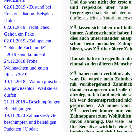
Mediziners
Und
das war nicht der erste 
02.01.2019 - Zustand bei
und respektlos über "alte"
hergezogen hat
. Sie möchten ni
Erstkonsultation, Beispiel-
durfte, als ich als Autorin unter
Doku
02.01.2019 - rechtliches
ZÄ lassen sich loben und hofi
immer. Außenstehende haben k
Gehör, ein Fake
dies auch untereinander auss
02.01.2019 - Zahnpatient
schon beim normalen Zahnpati
"fehlende Fachkunde"
hören, was ZÄ über ältere Zahn
- 2019 kann kommen!
Damals hätte ich eigentlich 
24.12.2018 Frohe
einmal zu den älteren Mensch
Weihnachten und guten
ZÄ haben mich verhöhnt, als i
Pfusch 2019
war. Da wurde mein Zahnbewu
10.12.2018 - Warum pfuschen
mir vorübergehend Zahnlücke
ZÄ gewissenlos? Weil sie es
damit arrangieren und solle 
abzulegen. Ich fand mich nie s
dürfen!
ich war dementsprechend nich
21.11.2018 - Beschimpfungen,
gesprochen - ZÄ immer vom Se
Beleidigungen
ZÄ sprechen immer nur von 
19.11.2020 Zahnärzte/Ärzte
Zahnapparat zum Wohlfühlen g
davon abhängig. Das viele - 
beschimpfen und beleidigen
für Sensitive wirklich eine
Patienten ! Update
beschreiben und sich klar aus