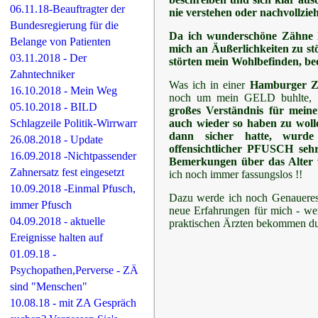
06.11.18-Beauftragter der
nie verstehen oder nachvollzie
Bundesregierung für die
Da ich wunderschöne Zähne ha
Belange von Patienten
mich an Äußerlichkeiten zu st
03.11.2018 - Der
störten mein Wohlbefinden, bee
Zahntechniker
Was ich in einer
Hamburger Z
16.10.2018 - Mein Weg
noch um mein GELD buhlte, m
05.10.2018 - BILD
großes Verständnis für mein
auch wieder so haben zu wol
Schlagzeile Politik-Wirrwarr
dann sicher hatte, wur
26.08.2018 - Update
offensichtlicher PFUSCH sehr
16.09.2018 -Nichtpassender
Bemerkungen über das Alter
Zahnersatz fest eingesetzt
ich noch immer fassungslos !!
10.09.2018 -Einmal Pfusch,
Dazu werde ich noch Genaueres be
immer Pfusch
neue Erfahrungen für mich - we
04.09.2018 - aktuelle
praktischen Ärzten bekommen dur
Ereignisse halten auf
01.09.18 -
Psychopathen,Perverse - ZÄ
sind "Menschen"
10.08.18 - mit ZA Gespräch